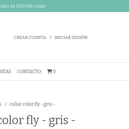
didos de $55.000 o más
CREAR CUENTA
INICIAR SESIÓN
STAS
CONTACTO
0
s
collar color fly - gris -
olor fly - gris -