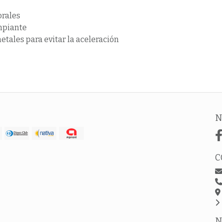
orales
impiante
etales para evitar la aceleración
N
C
N