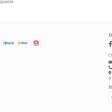
mpiante.
N
C
N