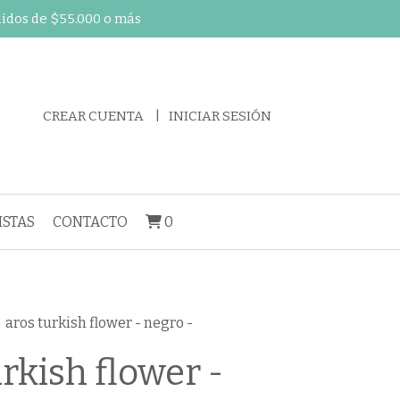
didos de $55.000 o más
CREAR CUENTA
INICIAR SESIÓN
STAS
CONTACTO
0
aros turkish flower - negro -
rkish flower -